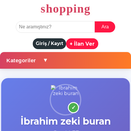
shopping
Ara
Giriş / Kayıt
+ İlan Ver
▼
Kategoriler
✓
İbrahim zeki buran