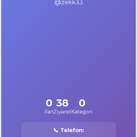
@zekk33
0
38
0
İlan
Ziyaret
Kategori
📞 Telefon: