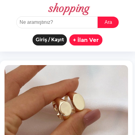
shopping
Ara
Giriş / Kayıt
+ İlan Ver