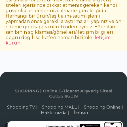
siteleri içerisinde dikkat etmeniz gereken kendi
güvenlik önlemlerinizi almanız gerektiğidir.
Herhangi bir ürün/taşıt alım-satım işlemi
yapmadan önce gerekli araştırmaları yapınız ve ön
ödeme gibi kapora ücreti ödemeyiniz. Eğer ilan
sahibinin açıklaması/görselleri/iletişim bilgileri
doğru değil ise lütfen hemen bizimle
iletişim
kurun
.
SHOPPING | Online E-Ticaret Alışveriş Sitesi
©2025 ®2019
Shopping TV
|
Shopping MALL
|
Shopping Online
|
Hakkımızda
|
İletişim
Çerez Politikası
|
Gizlilik Politikası
|
Kullanım Şartları
×