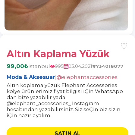
♡
Altın Kaplama Yüzük
99,00₺
İstanbul
995
03.04.2021
#734018077
Moda & Aksesuar
|
@elephantaccessories
Altın koplama yüzük Elephant Accessories
kolye ürünlerimiz fiyat bilgisi iÇin WhatsApp
dan bize yazabilir yada
@elephant_accessories_ Instagram
hesabından yazabilirsiniz. Siz seÇin biz sizin
iÇin hazırlayalım.
SATIN AL