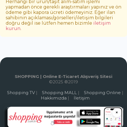
Herhangi bir ürün/taşıt alım-satım işlemi
yapmadan önce gerekli araştırmaları yapınız ve ön
ödeme gibi kapora ücreti ödemeyiniz. Eğer ilan
sahibinin açıklaması/görselleri/iletişim bilgileri
doğru değil ise lütfen hemen bizimle
iletişim
kurun
.
SHOPPING | Online E-Ticaret Alışveriş Sitesi
©2025 ®2019
Shopping TV
|
Shopping MALL
|
Shopping Online
|
Hakkımızda
|
İletişim
Çerez Politikası
|
Gizlilik Politikası
|
Kullanım Şartları
×