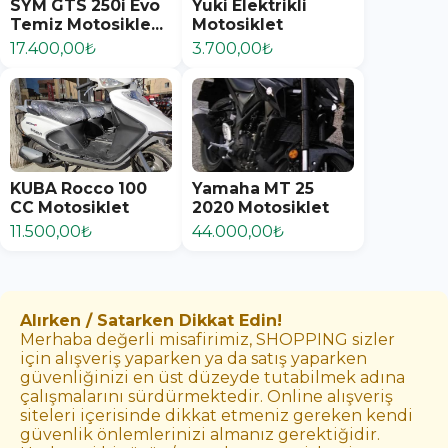
SYM GTS 250i Evo
Yuki Elektrikli
Temiz Motosikle...
Motosiklet
17.400,00₺
3.700,00₺
KUBA Rocco 100
Yamaha MT 25
CC Motosiklet
2020 Motosiklet
11.500,00₺
44.000,00₺
Alırken / Satarken Dikkat Edin!
Merhaba değerli misafirimiz, SHOPPING sizler
için alışveriş yaparken ya da satış yaparken
güvenliğinizi en üst düzeyde tutabilmek adına
çalışmalarını sürdürmektedir. Online alışveriş
siteleri içerisinde dikkat etmeniz gereken kendi
güvenlik önlemlerinizi almanız gerektiğidir.