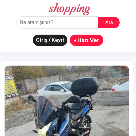
shopping
Ara
Giriş / Kayıt
+ İlan Ver