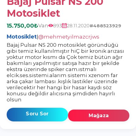
Bajaj Pulsar NS 200
Motosiklet
15.750,00₺
Van
893
28.11.2020
#488523929
Motosiklet
|
@mehmetyilmazcrjws
Bajaj Pulsar NS 200 motosiklet göründüğü
gibi temiz kullanılmıştır hiÇ bir kronik arızası
yoktur motor kısmı da Çok temiz bütün ağır
bakımları yapılmıştır satışa hazır bir şekilde
ekstra üzerinde spiker cam.ıstmalı
elcik.ses.sistemi.alarım sistemi xzenom far
arka çakar lambası .kışlık lastikler üzerinde
verilecektir her hangi bir hasar kaydı söz
konusu değildir alıcısına şimdiden hayırlı
olsun
Soru Sor
Mağaza