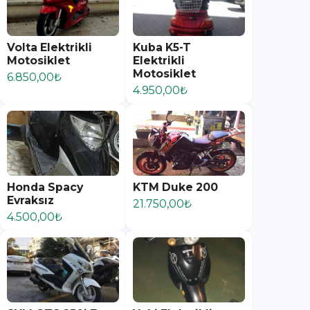
Volta Elektrikli
Kuba K5-T
Motosiklet
Elektrikli
Motosiklet
6.850,00₺
4.950,00₺
Honda Spacy
KTM Duke 200
Evraksız
21.750,00₺
4.500,00₺