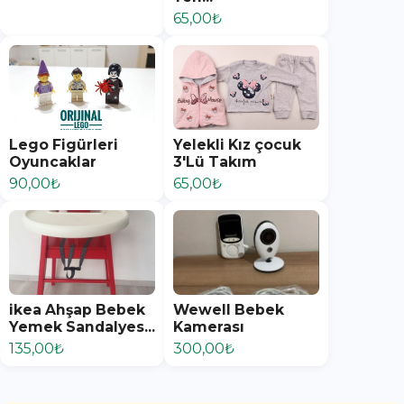
65,00₺
Lego Figürleri
Yelekli Kız çocuk
Oyuncaklar
3'Lü Takım
90,00₺
65,00₺
ikea Ahşap Bebek
Wewell Bebek
Yemek Sandalyes...
Kamerası
135,00₺
300,00₺