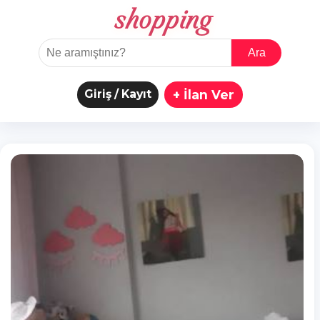
shopping
Ara
Giriş / Kayıt
+ İlan Ver