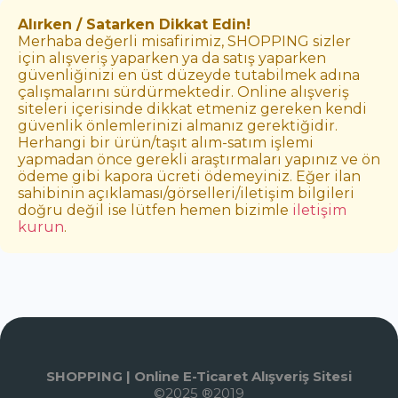
Alırken / Satarken Dikkat Edin!
Merhaba değerli misafirimiz, SHOPPING sizler
için alışveriş yaparken ya da satış yaparken
güvenliğinizi en üst düzeyde tutabilmek adına
çalışmalarını sürdürmektedir. Online alışveriş
siteleri içerisinde dikkat etmeniz gereken kendi
güvenlik önlemlerinizi almanız gerektiğidir.
Herhangi bir ürün/taşıt alım-satım işlemi
yapmadan önce gerekli araştırmaları yapınız ve ön
ödeme gibi kapora ücreti ödemeyiniz. Eğer ilan
sahibinin açıklaması/görselleri/iletişim bilgileri
doğru değil ise lütfen hemen bizimle
iletişim
kurun
.
SHOPPING | Online E-Ticaret Alışveriş Sitesi
©2025 ®2019