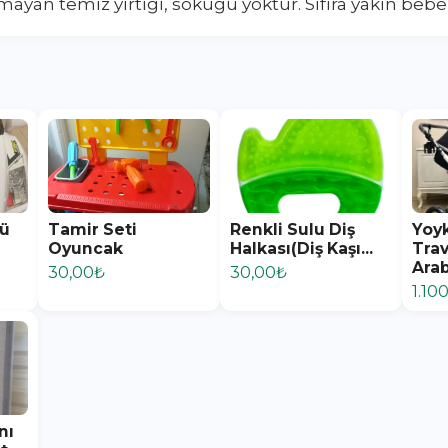
ayan temiz yırtığı, söküğü yoktur. Sıfıra yakın bebek
lü
Tamir Seti
Renkli Sulu Diş
Yoy
Oyuncak
Halkası(Diş Kaşı...
Tra
Arab
30,00₺
30,00₺
1.10
nı