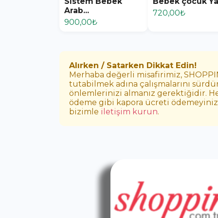
Sistem Bebek
Bebek çocuk Yat
Arab...
720,00₺
900,00₺
Alırken / Satarken Dikkat Edin!
Merhaba değerli misafirimiz, SHOPPING
tutabilmek adına çalışmalarını sürdür
önlemlerinizi almanız gerektiğidir. H
ödeme gibi kapora ücreti ödemeyiniz. E
bizimle
iletişim kurun
.