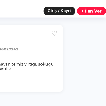
Giriş / Kayıt
+ İlan Ver
♡
38027242
ayan temiz yırtığı, söküğü
atılık