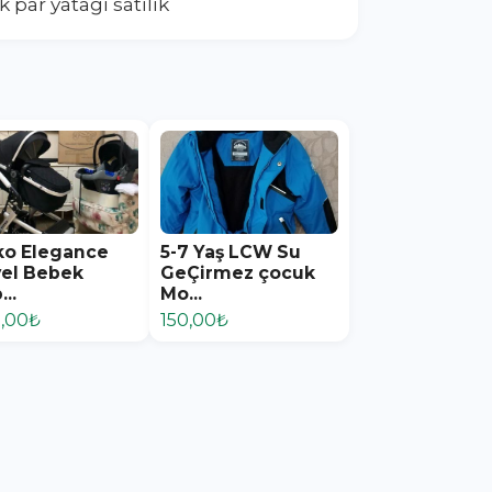
 par yatağı satılık
ko Elegance
5-7 Yaş LCW Su
vel Bebek
GeÇirmez çocuk
...
Mo...
0,00₺
150,00₺