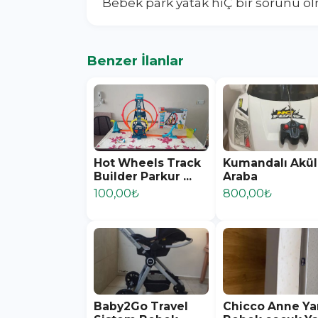
Bebek park yatak hiÇ bir sorunu olm
Benzer İlanlar
Hot Wheels Track
Kumandalı Akü
Builder Parkur ...
Araba
100,00₺
800,00₺
Baby2Go Travel
Chicco Anne Ya