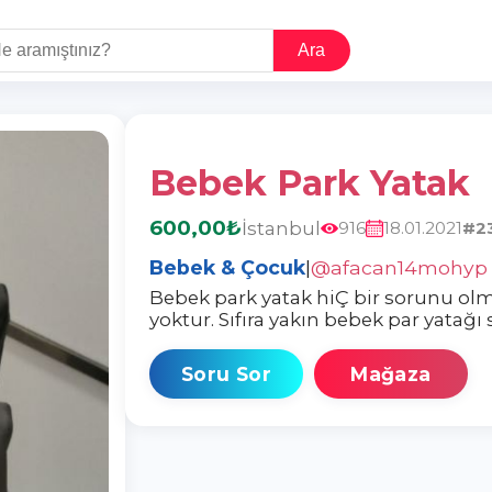
Ara
Bebek Park Yatak
600,00₺
İstanbul
916
18.01.2021
#2
Bebek & Çocuk
|
@afacan14mohyp
Bebek park yatak hiÇ bir sorunu olm
yoktur. Sıfıra yakın bebek par yatağı s
Soru Sor
Mağaza