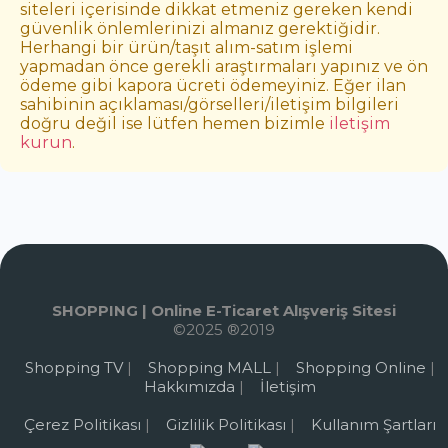
siteleri içerisinde dikkat etmeniz gereken kendi
güvenlik önlemlerinizi almanız gerektiğidir.
Herhangi bir ürün/taşıt alım-satım işlemi
yapmadan önce gerekli araştırmaları yapınız ve ön
ödeme gibi kapora ücreti ödemeyiniz. Eğer ilan
sahibinin açıklaması/görselleri/iletişim bilgileri
doğru değil ise lütfen hemen bizimle
iletişim
kurun
.
SHOPPING | Online E-Ticaret Alışveriş Sitesi
©2025 ®2019
Shopping TV
|
Shopping MALL
|
Shopping Online
|
Hakkımızda
|
İletişim
Çerez Politikası
|
Gizlilik Politikası
|
Kullanım Şartları