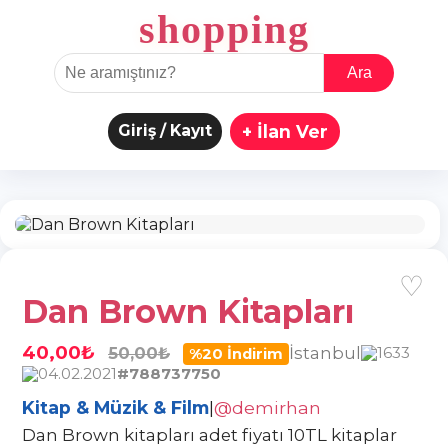
shopping
Ara
Giriş / Kayıt
+ İlan Ver
♡
Dan Brown Kitapları
40,00₺
İstanbul
50,00₺
1633
%20 İndirim
04.02.2021
#788737750
Kitap & Müzik & Film
|
@demirhan
Dan Brown kitapları adet fiyatı 10TL kitaplar