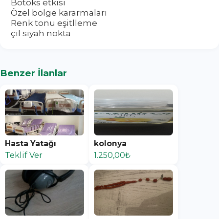
Botoks etkisi
Özel bölge kararmaları
Renk tonu eşitlleme
çil siyah nokta
Benzer İlanlar
Hasta Yatağı
kolonya
Teklif Ver
1.250,00₺