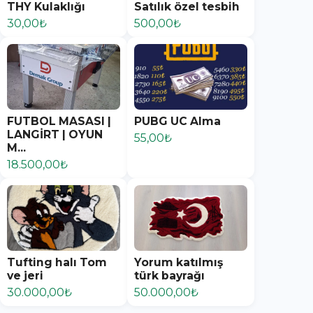
THY Kulaklığı
Satılık özel tesbih
30,00₺
500,00₺
FUTBOL MASASI |
PUBG UC Alma
LANGİRT | OYUN
55,00₺
M...
18.500,00₺
Tufting halı Tom
Yorum katılmış
ve jeri
türk bayrağı
30.000,00₺
50.000,00₺