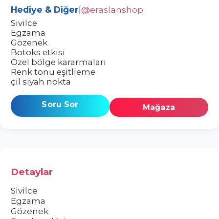
Hediye & Diğer
|
@eraslanshop
Sivilce
Egzama
Gözenek
Botoks etkisi
Özel bölge kararmaları
Renk tonu eşitlleme
çil siyah nokta
Soru Sor
Mağaza
Detaylar
Sivilce
Egzama
Gözenek