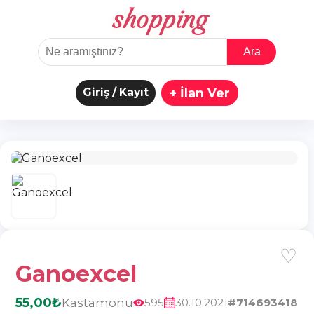
shopping
Ara
Giriş / Kayıt
+ İlan Ver
♡
Ganoexcel
55,00₺
Kastamonu
595
30.10.2021
#714693418