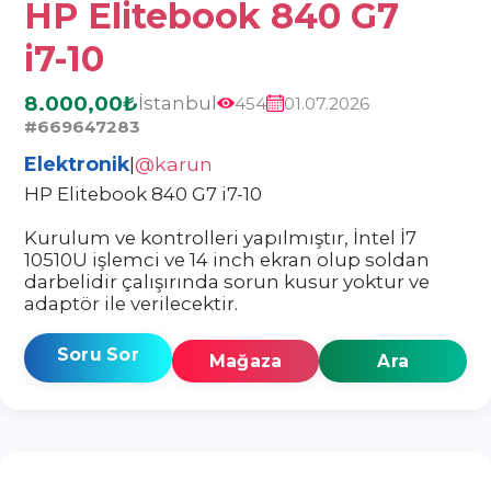
HP Elitebook 840 G7
i7-10
8.000,00₺
İstanbul
454
01.07.2026
#669647283
Elektronik
|
@karun
HP Elitebook 840 G7 i7-10
Kurulum ve kontrolleri yapılmıştır, İntel İ7
10510U işlemci ve 14 inch ekran olup soldan
darbelidir çalışırında sorun kusur yoktur ve
adaptör ile verilecektir.
Soru Sor
Mağaza
Ara