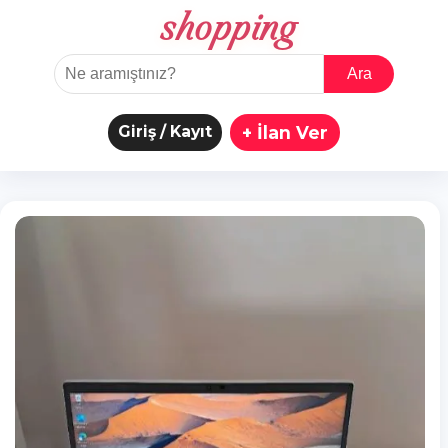
shopping
Ara
Giriş / Kayıt
+ İlan Ver