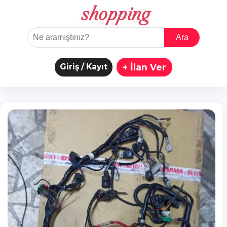
shopping
Ara
Giriş / Kayıt
+ İlan Ver