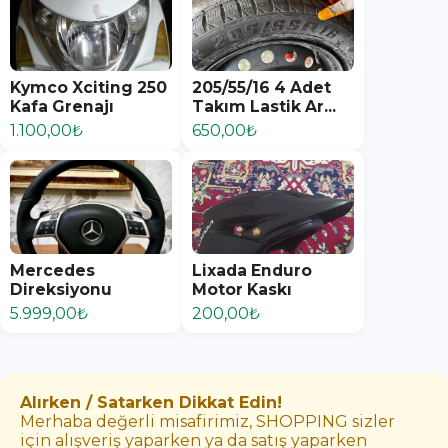
Kymco Xciting 250
205/55/16 4 Adet
Kafa Grenajı
Takım Lastik Ar...
1.100,00₺
650,00₺
Mercedes
Lixada Enduro
Direksiyonu
Motor Kaskı
5.999,00₺
200,00₺
Alırken / Satarken Dikkat Edin!
Merhaba değerli misafirimiz, SHOPPING sizler
için alışveriş yaparken ya da satış yaparken