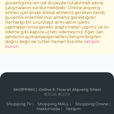
güvenliğinizi en üst düzeyde tutabilmek adına
çalışmalarını sürdürmektedir. Online alışveriş
siteleri içerisinde dikkat etmeniz gereken kendi
güvenlik önlemlerinizi almanız gerektiğidir.
Herhangi bir ürün/taşıt alım-satım işlemi
yapmadan önce gerekli araştırmaları yapınız ve ön
ödeme gibi kapora ücreti ödemeyiniz. Eğer ilan
sahibinin açıklaması/görselleri/iletişim bilgileri
doğru değil ise lütfen hemen bizimle
iletişim
kurun
.
SHOPPING | Online E-Ticaret Alışveriş Sitesi
©2025 ®2019
Shopping TV
|
Shopping MALL
|
Shopping Online
|
Hakkımızda
|
İletişim