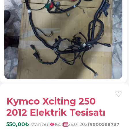
♡
Kymco Xciting 250
2012 Elektrik Tesisatı
550,00₺
İstanbul
1601
26.01.2021
#900598737