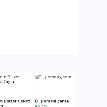
n Blazer Ceket
El İşlemesi çanta
im
80,00₺