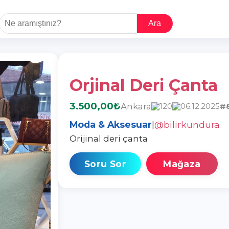
Ara
Orjinal Deri Çanta
3.500,00₺
Ankara
120
06.12.2025
#
Moda & Aksesuar
|
@bilirkundura
Orijinal deri çanta
Soru Sor
Mağaza