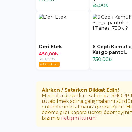
65,00₺
Deri Etek
6 Cepli Kamufla
Kargo pantol...
450,00₺
500,00₺
750,00₺
%10 İndirim
Alırken / Satarken Dikkat Edin!
Merhaba değerli misafirimiz, SHOPPING
tutabilmek adına çalışmalarını sürdür
önlemlerinizi almanız gerektiğidir. H
ödeme gibi kapora ücreti ödemeyiniz. E
bizimle
iletişim kurun
.