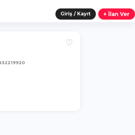
Giriş / Kayıt
+ İlan Ver
♡
832219920