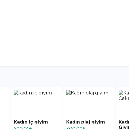
Kadın iç giyim
Kadın plaj giyim
Kadı
Giy
600,00₺
300,00₺