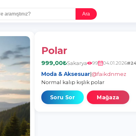
Ara
Polar
999,00₺
Sakarya
99
04.01.2026
#24
Moda & Aksesuar
|
@faikdnmez
Normal kalıp kışlık polar
Soru Sor
Mağaza