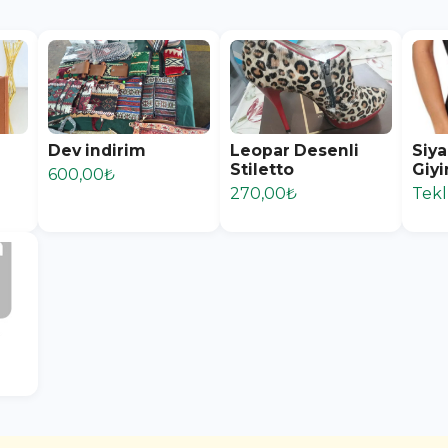
Dev indirim
Leopar Desenli
Siya
Stiletto
Giy
600,00₺
270,00₺
Tekl