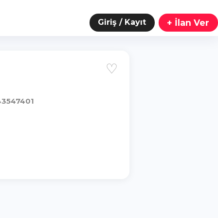
Giriş / Kayıt
+ İlan Ver
♡
3547401